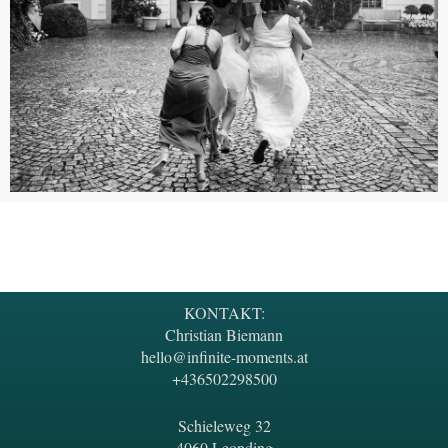
KONTAKT:
Christian Biemann
hello@infinite-moments.at
+436502298500
Schieleweg 32
4060 Leonding