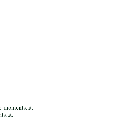
te-moments.at.
ts.at.