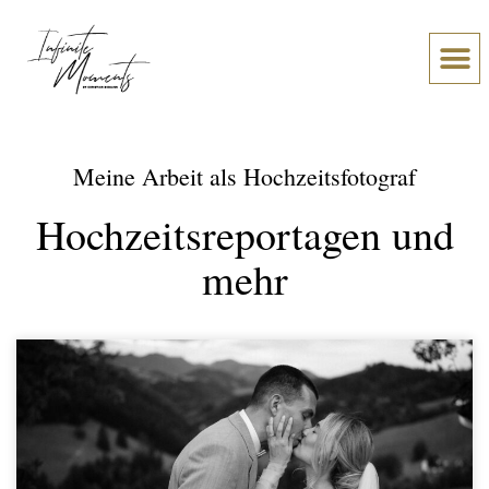
Über Chr
Was meine Paare sage
Meine Arbeit als Hochzeitsfotograf
Hochzeitsreportagen und
mehr