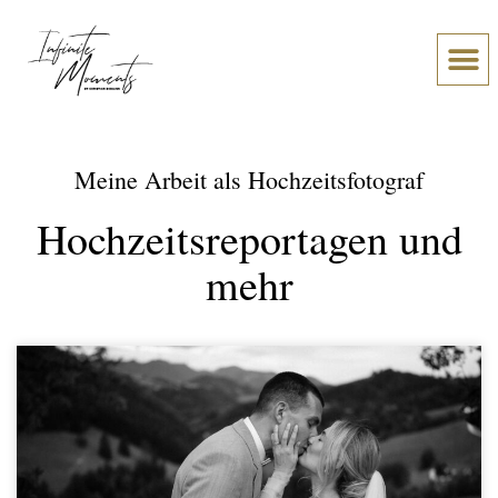
Über Chr
Was meine Paare sage
Meine Arbeit als Hochzeitsfotograf
Hochzeitsreportagen und
mehr