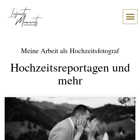
Über Chr
Was meine Paare sage
Meine Arbeit als Hochzeitsfotograf
Hochzeitsreportagen und
mehr