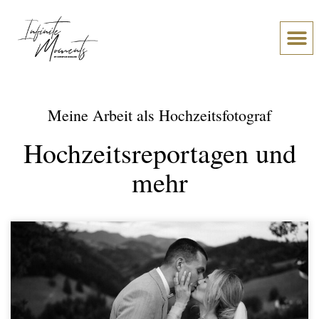
Über Chr
Was meine Paare sage
Meine Arbeit als Hochzeitsfotograf
Hochzeitsreportagen und
mehr