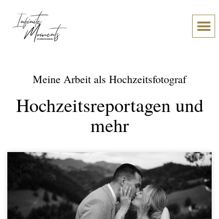
Über Chr
Was meine Paare sage
Meine Arbeit als Hochzeitsfotograf
Hochzeitsreportagen und
mehr