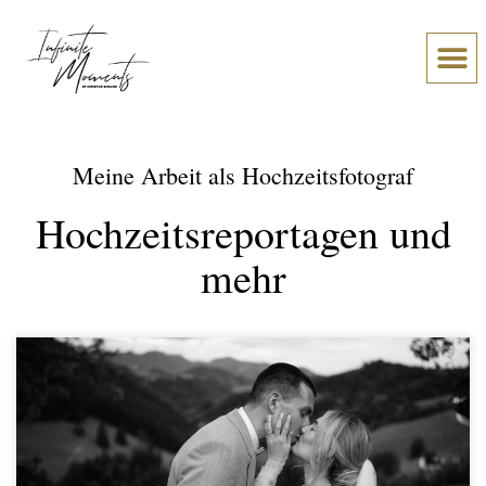
Über Chr
Was meine Paare sage
Meine Arbeit als Hochzeitsfotograf
Hochzeitsreportagen und
mehr